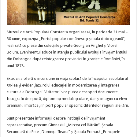
Muzeul de Artă Populară Constanța organizează, în perioada 21 mai –
30 iunie, expoziția „Portul popular românesc și școala dobrogeană”,
realizată cu piese din colecțiile private Georgian Anghel și Viorel
Bolum. Evenimentul aduce în atenția publicului evoluția învățământului
din Dobrogea după reintegrarea provinciei în granițele României, în
anul 1878.
Expoziția oferă o incursiune în viața școlară de la începutul secolului al
XX-lea și evidențiază rolul educației în modernizarea și integrarea
culturală a Dobrogei. Vizitatorii vor putea descoperi documente,
fotografii de epocă, diplome și medalii școlare, dar și imagini cu elevi
premianți îmbrăcați în port popular specific diferitelor regiuni ale țării.
Sunt prezentate informații despre instituții de învățământ
reprezentative, precum Gimnaziul „Mircea cel Bătrân”, Școala
Secundară de Fete „Domnița Ileana” și Școala Primară „Principele