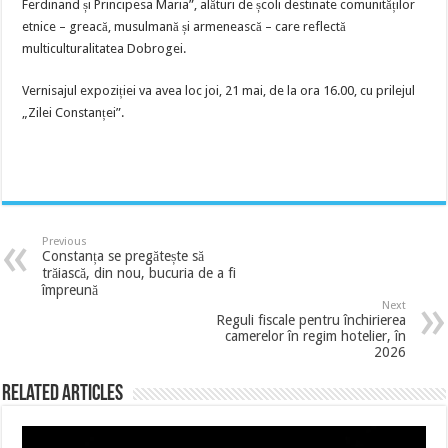
Ferdinand și Principesa Maria”, alături de școli destinate comunităților
etnice – greacă, musulmană și armenească – care reflectă
multiculturalitatea Dobrogei.
Vernisajul expoziției va avea loc joi, 21 mai, de la ora 16.00, cu prilejul
„Zilei Constanței”.
Previous
Constanța se pregătește să
trăiască, din nou, bucuria de a fi
împreună
Next
Reguli fiscale pentru închirierea
camerelor în regim hotelier, în
2026
Related Articles