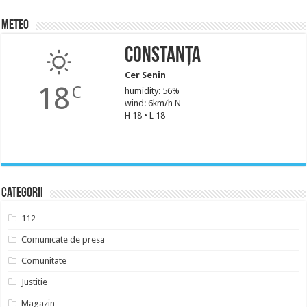
Meteo
Constanța
Cer Senin
18
C
humidity: 56%
wind: 6km/h N
H 18 • L 18
Categorii
112
Comunicate de presa
Comunitate
Justitie
Magazin