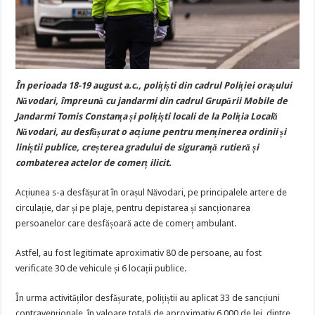
În perioada 18-19 august a.c., polițiști din cadrul Poliției orașului
Năvodari, împreună cu jandarmi din cadrul Grupării Mobile de
Jandarmi Tomis Constanța și polițiști locali de la Poliția Locală
Năvodari, au desfășurat o acțiune pentru menținerea ordinii și
liniștii publice, creșterea gradului de siguranță rutieră și
combaterea actelor de comerț ilicit.
Acțiunea s-a desfășurat în orașul Năvodari, pe principalele artere de
circulație, dar și pe plaje, pentru depistarea și sancționarea
persoanelor care desfășoară acte de comerț ambulant.
Astfel, au fost legitimate aproximativ 80 de persoane, au fost
verificate 30 de vehicule și 6 locații publice.
În urma activităților desfășurate, polițiștii au aplicat 33 de sancțiuni
contravenționale, în valoare totală de aproximativ 6.000 de lei, dintre