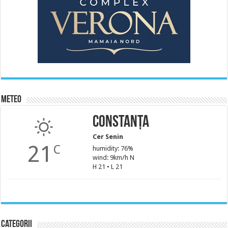
Meteo
Constanța
Cer Senin
21
C
humidity: 76%
wind: 9km/h N
H 21 • L 21
Categorii