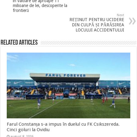
în valoare de aproape 11
milioane de lei, descoperite la
frontieră
Next
REȚINUT PENTRU UCIDERE
DIN CULPĂ ȘI PĂRĂSIREA
LOCULUI ACCIDENTULUI
Related Articles
Farul Constanța s-a impus în duelul cu FK Csikszereda.
Cinci goluri la Ovidiu
august 8, 2026