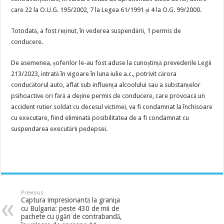
care 22 la O.U.G. 195/2002, 7 la Legea 61/1991 și 4 la O.G. 99/2000.
Totodată, a fost reținut, în vederea suspendării, 1 permis de
conducere.
De asemenea, șoferilor le-au fost aduse la cunoștință prevederile Legii
213/2023, intrată în vigoare în luna iulie a.c., potrivit cărora
conducătorul auto, aflat sub influența alcoolului sau a substanțelor
psihoactive ori fără a deține permis de conducere, care provoacă un
accident rutier soldat cu decesul victimei, va fi condamnat la închisoare
cu executare, fiind eliminată posibilitatea de a fi condamnat cu
suspendarea executării pedepsei.
Previous
Captura impresionantă la graniţa
cu Bulgaria: peste 430 de mii de
pachete cu ţigări de contrabandă,