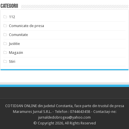
Categorii
112
Comunicate de presa
Comunitate
Justitie
Magazin
Stiri
COTIDIAN ONLINE din judetul Constanta, face parte din trustul de presa
Maramures Jurnal S.R.L. - Telefon : 0744643458 - Contactați-ne:
jurnaldedobrogea@yahoo.com
© Copyright 2026, All Rights Reserved