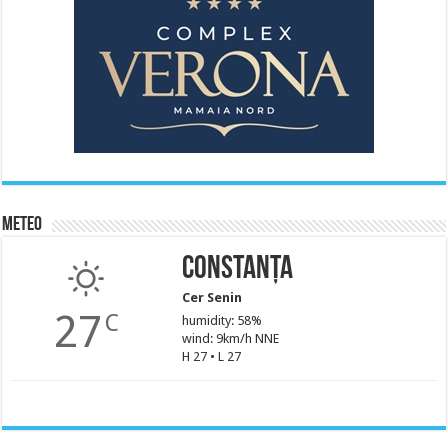
Meteo
Constanța
Cer Senin
27
C
humidity: 58%
wind: 9km/h NNE
H 27 • L 27