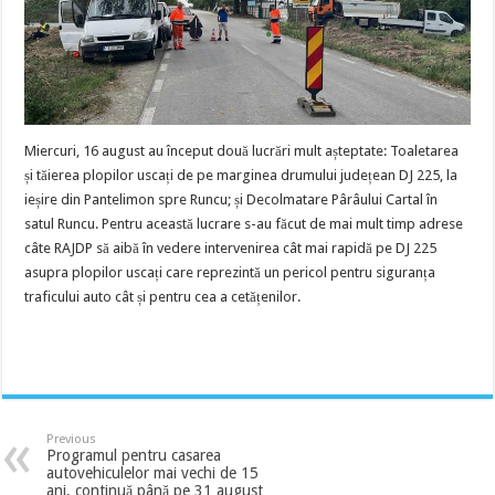
Miercuri, 16 august au început două lucrări mult așteptate: Toaletarea
și tăierea plopilor uscați de pe marginea drumului județean DJ 225, la
ieșire din Pantelimon spre Runcu; și Decolmatare Pârâului Cartal în
satul Runcu. Pentru această lucrare s-au făcut de mai mult timp adrese
câte RAJDP să aibă în vedere intervenirea cât mai rapidă pe DJ 225
asupra plopilor uscați care reprezintă un pericol pentru siguranța
traficului auto cât și pentru cea a cetățenilor.
Previous
Programul pentru casarea
autovehiculelor mai vechi de 15
ani, continuă până pe 31 august