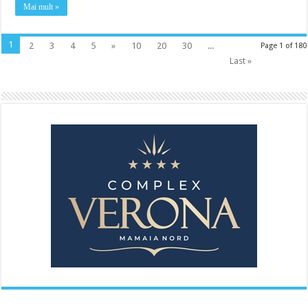
Mai mult »
1
2
3
4
5
»
10
20
30
...
Page 1 of 180
Last »