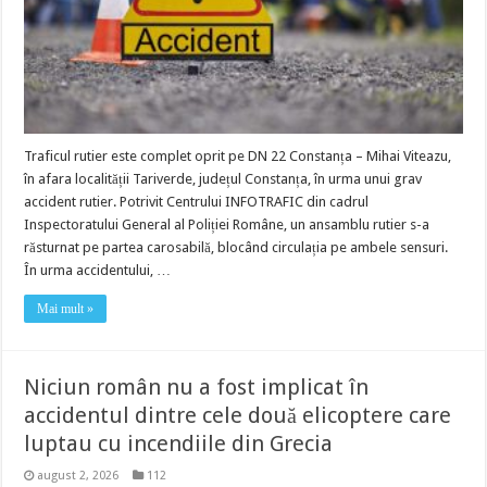
Traficul rutier este complet oprit pe DN 22 Constanța – Mihai Viteazu,
în afara localității Tariverde, județul Constanța, în urma unui grav
accident rutier. Potrivit Centrului INFOTRAFIC din cadrul
Inspectoratului General al Poliției Române, un ansamblu rutier s-a
răsturnat pe partea carosabilă, blocând circulația pe ambele sensuri.
În urma accidentului, …
Mai mult »
Niciun român nu a fost implicat în
accidentul dintre cele două elicoptere care
luptau cu incendiile din Grecia
august 2, 2026
112