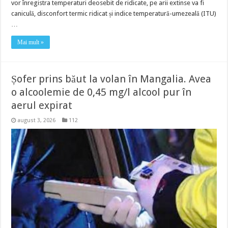
vor înregistra temperaturi deosebit de ridicate, pe arii extinse va fi
caniculă, disconfort termic ridicat și indice temperatură-umezeală (ITU)
…
Mai mult »
Șofer prins băut la volan în Mangalia. Avea
o alcoolemie de 0,45 mg/l alcool pur în
aerul expirat
august 3, 2026
112